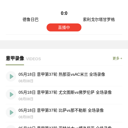
0:0
德鲁日巴
索利戈尔塔甘罗格
直播中
意甲录像
VIDEOS
更多 +
05月18日 意甲第37轮 热那亚vsAC米兰 全场录像
08月08日
05月18日 意甲第37轮 尤文图斯vs佛罗伦萨 全场录像
08月08日
05月18日 意甲第37轮 比萨vs那不勒斯 全场录像
08月08日