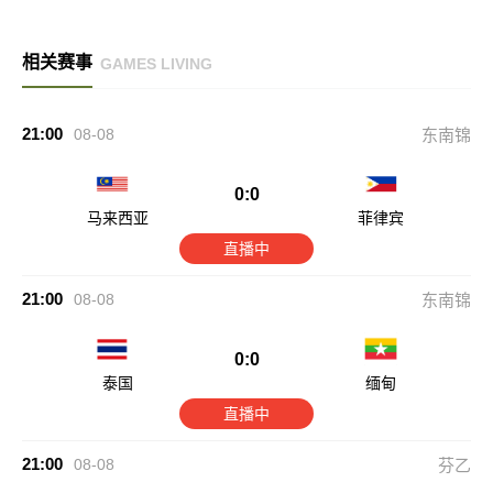
相关赛事
GAMES LIVING
21:00
08-08
东南锦
0:0
马来西亚
菲律宾
直播中
21:00
08-08
东南锦
0:0
泰国
缅甸
直播中
21:00
08-08
芬乙