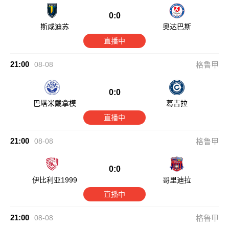
0:0
斯咸迪苏
奥达巴斯
直播中
21:00
08-08
格鲁甲
0:0
巴塔米戴拿模
葛吉拉
直播中
21:00
08-08
格鲁甲
0:0
伊比利亚1999
哥里迪拉
直播中
21:00
08-08
格鲁甲