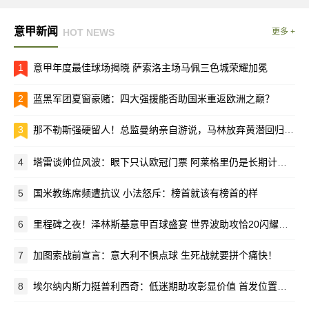
意甲新闻
HOT NEWS
更多 +
1
意甲年度最佳球场揭晓 萨索洛主场马佩三色城荣耀加冕
2
蓝黑军团夏窗豪赌：四大强援能否助国米重返欧洲之巅？
3
那不勒斯强硬留人！总监曼纳亲自游说，马林放弃黄潜回归母队
4
塔雷谈帅位风波：眼下只认欧冠门票 阿莱格里仍是长期计划核心
5
国米教练席频遭抗议 小法怒斥：榜首就该有榜首的样
6
里程碑之夜！泽林斯基意甲百球盛宴 世界波助攻恰20闪耀梅阿查
7
加图索战前宣言：意大利不惧点球 生死战就要拼个痛快！
8
埃尔纳内斯力挺普利西奇：低迷期助攻彰显价值 首发位置该留给他