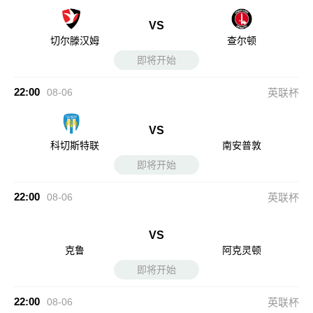
VS
切尔滕汉姆
查尔顿
即将开始
22:00
08-06
英联杯
VS
科切斯特联
南安普敦
即将开始
22:00
08-06
英联杯
VS
克鲁
阿克灵顿
即将开始
22:00
08-06
英联杯