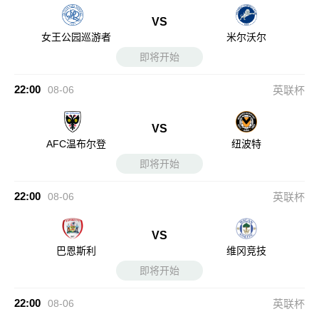
VS
女王公园巡游者
米尔沃尔
即将开始
22:00
08-06
英联杯
VS
AFC温布尔登
纽波特
即将开始
22:00
08-06
英联杯
VS
巴恩斯利
维冈竞技
即将开始
22:00
08-06
英联杯