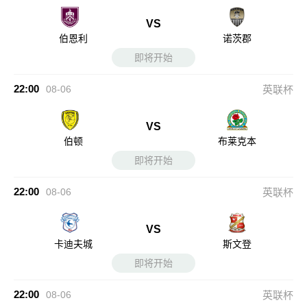
VS
伯恩利
诺茨郡
即将开始
22:00
08-06
英联杯
VS
伯顿
布莱克本
即将开始
22:00
08-06
英联杯
VS
卡迪夫城
斯文登
即将开始
22:00
08-06
英联杯