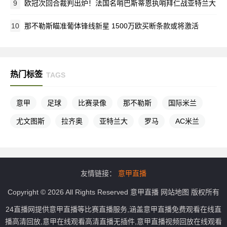
9
欧冠次回合裁判出炉！法国名哨巴斯蒂恩执哨拜仁战亚特兰大
10
那不勒斯瞄准葡体锋线新星 1500万欧买断条款或将激活
热门标签
TAGS
意甲
足球
比赛录像
那不勒斯
国际米兰
尤文图斯
拉齐奥
亚特兰大
罗马
AC米兰
友情链接：
意甲直播
Copyright © 2026 All Rights Reserved
意甲直播
网站地图
版权所有
24直播网提供意甲直播等比赛直播服务,涵盖意甲直播免费观看在线直
播高清回放,意甲在线观看高清直播无插件,意甲直播视频回放在线观看