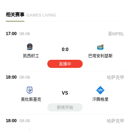
相关赛事
GAMES LIVING
17:00
08-06
菲MPBL
0:0
凯西织工
巴塔安利瑟斯
直播中
18:00
08-06
哈萨克甲
VS
奥杜斯基克
汗腾格里
即将开始
18:00
08-06
哈萨克甲