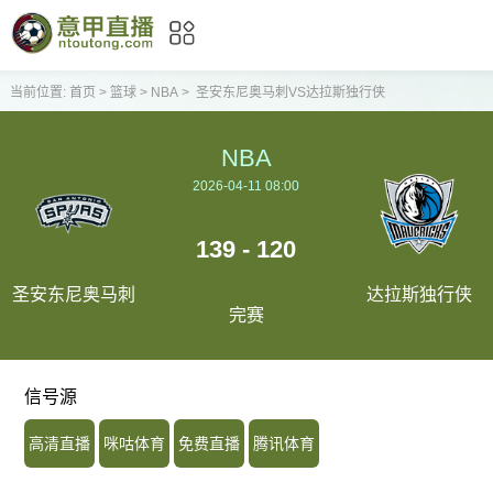
当前位置:
首页
>
篮球
>
NBA
>
圣安东尼奥马刺VS达拉斯独行侠
NBA
2026-04-11 08:00
139 - 120
圣安东尼奥马刺
达拉斯独行侠
完赛
信号源
高清直播
咪咕体育
免费直播
腾讯体育