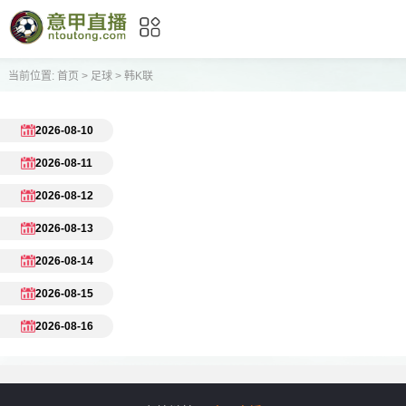
当前位置:
首页
>
足球
>
韩K联
2026-08-10
2026-08-11
2026-08-12
2026-08-13
2026-08-14
2026-08-15
2026-08-16