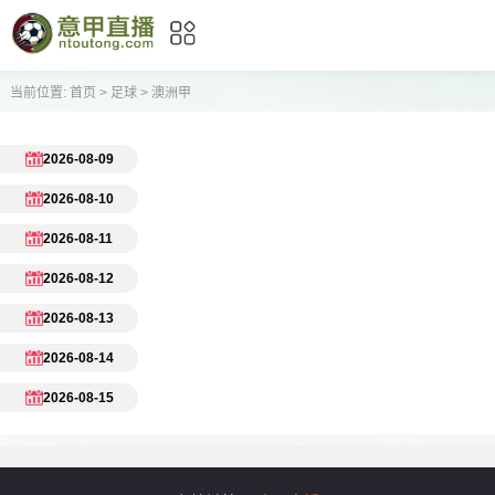
当前位置:
首页
>
足球
>
澳洲甲
2026-08-09
2026-08-10
2026-08-11
2026-08-12
2026-08-13
2026-08-14
2026-08-15