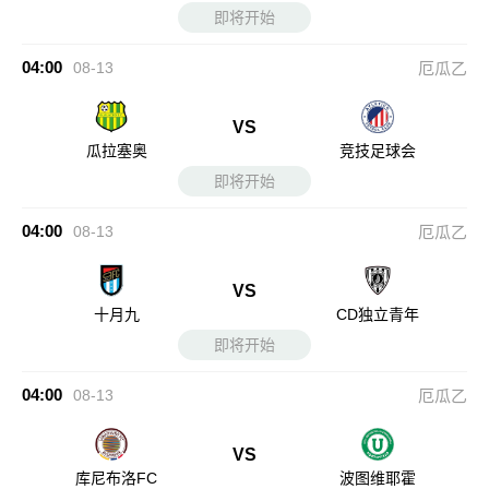
即将开始
04:00
08-13
厄瓜乙
VS
瓜拉塞奥
竞技足球会
即将开始
04:00
08-13
厄瓜乙
VS
十月九
CD独立青年
即将开始
04:00
08-13
厄瓜乙
VS
库尼布洛FC
波图维耶霍