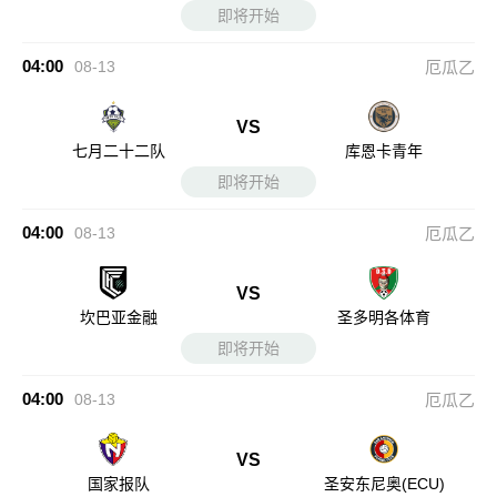
即将开始
04:00
08-13
厄瓜乙
VS
七月二十二队
库恩卡青年
即将开始
04:00
08-13
厄瓜乙
VS
坎巴亚金融
圣多明各体育
即将开始
04:00
08-13
厄瓜乙
VS
国家报队
圣安东尼奥(ECU)