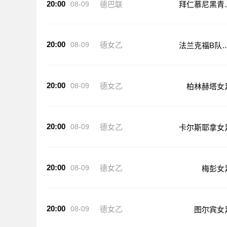
20:00
08-09
德巴联
拜仁慕尼黑青
队
20:00
08-09
德女乙
法兰克福B队
足
20:00
08-09
德女乙
柏林赫塔女
20:00
08-09
德女乙
卡尔斯耶拿女
20:00
08-09
德女乙
梅彭女
20:00
08-09
德女乙
图尔宾女