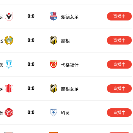
0:0
直播中
足
派德女足
0:0
直播中
比
赫根
0:0
直播中
默
代格福什
0:0
直播中
足
赫根女足
0:0
直播中
堡
科灵