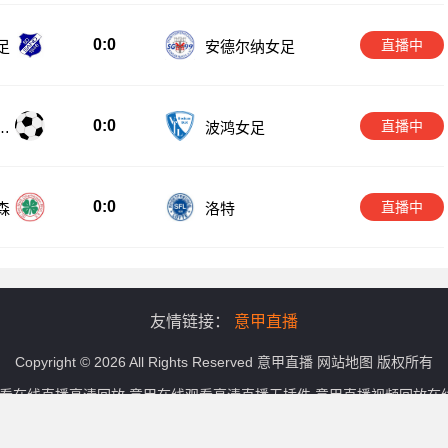
0:0
直播中
足
安德尔纳女足
0:0
直播中
女
波鸿女足
0:0
直播中
森
洛特
友情链接：
意甲直播
Copyright © 2026 All Rights Reserved
意甲直播
网站地图
版权所有
观看在线直播高清回放,意甲在线观看高清直播无插件,意甲直播视频回放
播信号和视频内容，如有侵犯您的权益请联系我们，我们会第一时间处理