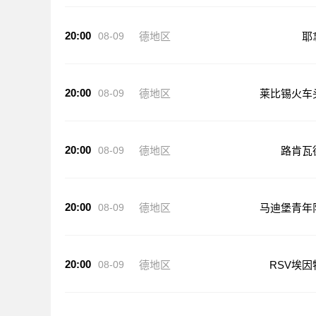
20:00
08-09
德地区
耶
20:00
08-09
德地区
莱比锡火车
20:00
08-09
德地区
路肯瓦
20:00
08-09
德地区
马迪堡青年
20:00
08-09
德地区
RSV埃因