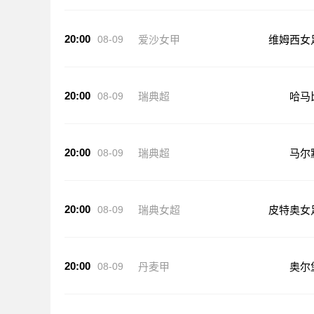
20:00
08-09
爱沙女甲
维姆西女
20:00
08-09
瑞典超
哈马
20:00
08-09
瑞典超
马尔
20:00
08-09
瑞典女超
皮特奥女
20:00
08-09
丹麦甲
奥尔