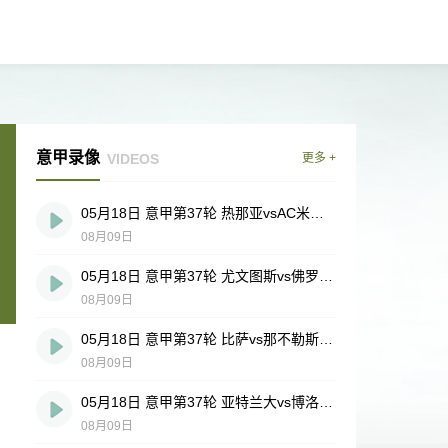
意甲录像
VIDEOS
更多 +
05月18日 意甲第37轮 热那亚vsAC米兰 全场录像
08月09日
05月18日 意甲第37轮 尤文图斯vs佛罗伦萨 全场录像
08月09日
05月18日 意甲第37轮 比萨vs那不勒斯 全场录像
08月09日
05月18日 意甲第37轮 亚特兰大vs博洛尼亚 全场录像
08月09日