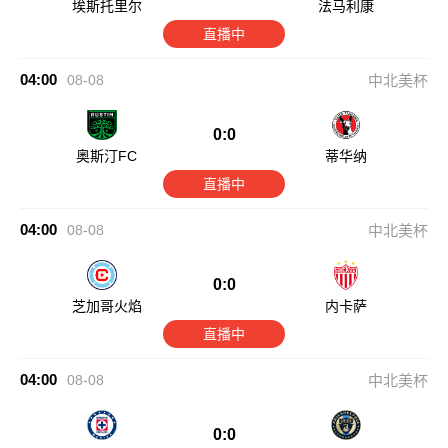
埃斯托里尔
法马利康
直播中
04:00
08-08
中北美杯
0:0
奥斯汀FC
蒂华纳
直播中
04:00
08-08
中北美杯
0:0
芝加哥火焰
内卡萨
直播中
04:00
08-08
中北美杯
0:0