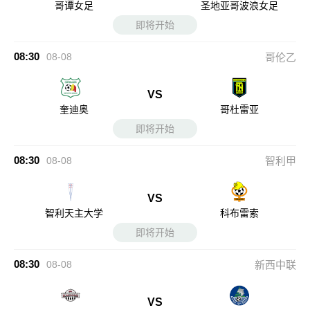
哥谭女足
圣地亚哥波浪女足
即将开始
08:30
08-08
哥伦乙
VS
奎迪奥
哥杜雷亚
即将开始
08:30
08-08
智利甲
VS
智利天主大学
科布雷索
即将开始
08:30
08-08
新西中联
VS