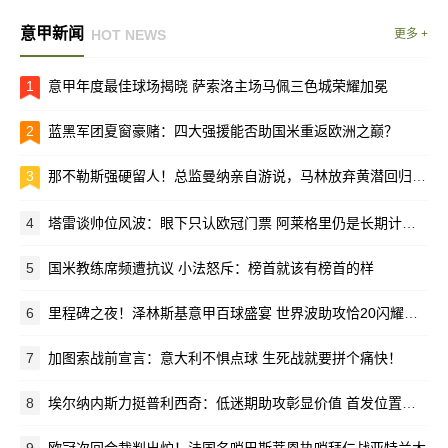
意甲新闻
HOT NEWS
更多 +
1
意甲年度最佳球场揭晓 萨索洛主场马佩三色城荣耀加冕
2
蓝黑军团夏窗豪赌：四大强援能否助国米重返欧洲之巅？
3
那不勒斯强硬留人！总监曼纳亲自游说，马林放弃黄潜回归母队
4
塔雷谈帅位风波：眼下只认欧冠门票 阿莱格里仍是长期计划核心
5
国米教练席频遭抗议 小法怒斥：榜首就该有榜首的样
6
里程碑之夜！泽林斯基意甲百球盛宴 世界波助攻恰20闪耀梅阿查
7
加图索战前宣言：意大利不惧点球 生死战就要拼个痛快！
8
埃尔纳内斯力挺普利西奇：低迷期助攻彰显价值 首发位置该留给他