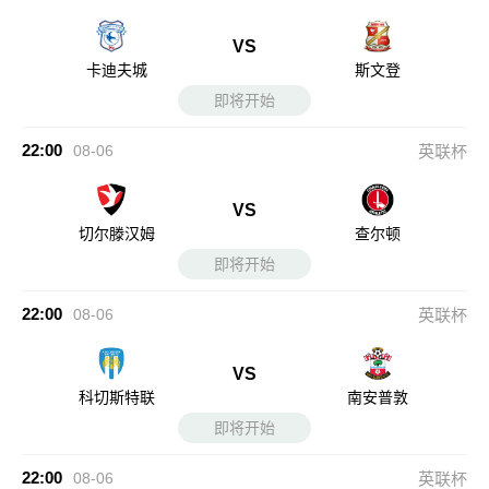
VS
卡迪夫城
斯文登
即将开始
22:00
08-06
英联杯
VS
切尔滕汉姆
查尔顿
即将开始
22:00
08-06
英联杯
VS
科切斯特联
南安普敦
即将开始
22:00
08-06
英联杯