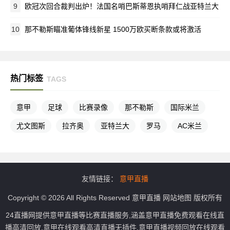
9
欧冠次回合裁判出炉！法国名哨巴斯蒂恩执哨拜仁战亚特兰大
10
那不勒斯瞄准葡体锋线新星 1500万欧买断条款或将激活
热门标签
TAGS
意甲
足球
比赛录像
那不勒斯
国际米兰
尤文图斯
拉齐奥
亚特兰大
罗马
AC米兰
友情链接：
意甲直播
Copyright © 2026 All Rights Reserved
意甲直播
网站地图
版权所有
24直播网提供意甲直播等比赛直播服务,涵盖意甲直播免费观看在线直
播高清回放,意甲在线观看高清直播无插件,意甲直播视频回放在线观看