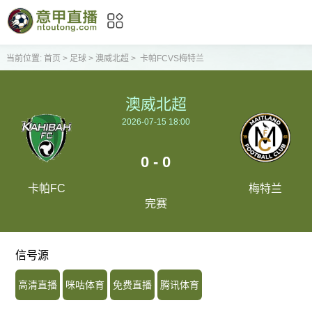
当前位置:
首页
>
足球
>
澳威北超
>
卡帕FCVS梅特兰
澳威北超
2026-07-15 18:00
0 - 0
卡帕FC
梅特兰
完赛
信号源
高清直播
咪咕体育
免费直播
腾讯体育