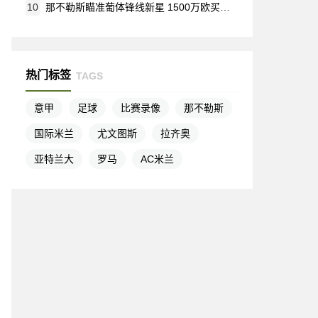
10
那不勒斯瞄准葡体锋线新星 1500万欧买断条款或将激活
热门标签
TAGS
意甲
足球
比赛录像
那不勒斯
国际米兰
尤文图斯
拉齐奥
亚特兰大
罗马
AC米兰