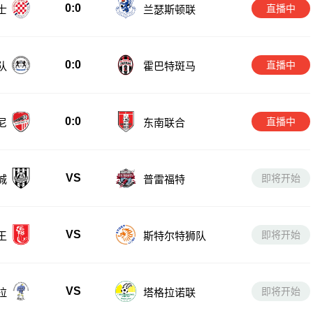
0:0
直播中
士
兰瑟斯顿联
0:0
直播中
队
霍巴特斑马
0:0
直播中
尼
东南联合
VS
即将开始
城
普雷福特
VS
即将开始
王
斯特尔特狮队
VS
即将开始
拉
塔格拉诺联