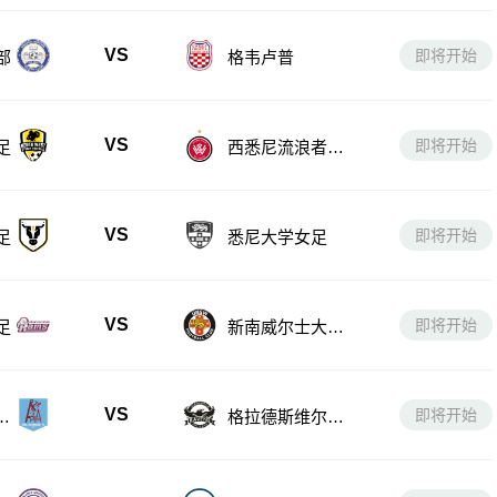
VS
即将开始
部
格韦卢普
VS
即将开始
足
西悉尼流浪者女
足B队
VS
即将开始
足
悉尼大学女足
VS
即将开始
足
新南威尔士大学
女足
VS
即将开始
女
格拉德斯维尔乌
鸦女足