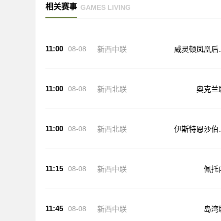
相关赛事
GAMES LIVING
11:00
08-08
新西中联
威灵顿凤凰后
队
11:00
08-08
新西北联
奥克兰
11:00
08-08
新西北联
伊斯特恩沙伯
克兰
11:15
08-08
新西中联
佩托
11:45
08-08
新西中联
岛湾