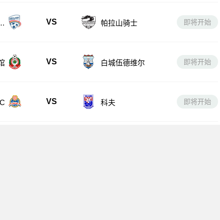
VS
即将开始
年
帕拉山骑士
VS
即将开始
馆
白城伍德维尔
VS
即将开始
C
科夫
友情链接：
意甲直播
Copyright © 2026 All Rights Reserved
意甲直播
网站地图
版权所有
观看在线直播高清回放,意甲在线观看高清直播无插件,意甲直播视频回放
播信号和视频内容，如有侵犯您的权益请联系我们，我们会第一时间处理