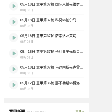
05月18日 意甲第37轮 国际米兰vs维罗纳 全场录像
08月08日
05月18日 意甲第37轮 科莫vs帕尔马 全场录像
08月08日
05月18日 意甲第37轮 萨索洛vs莱切 全场录像
08月08日
05月18日 意甲第37轮 卡利亚里vs都灵 全场录像
08月08日
05月18日 意甲第37轮 乌迪内斯vs克雷莫内塞 全场录像
08月08日
05月12日 意甲第36轮 那不勒斯vs博洛尼亚 全场录像
08月08日
意甲新闻
HOT NEWS
更多 +