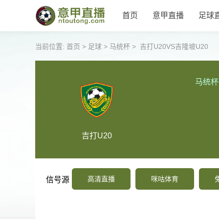
首页
意甲直播
足球
当前位置:
首页
>
足球
>
马统杯
>
吉打U20VS吉隆坡U20
马统杯
吉打U20
高清直播
咪咕体育
信号源