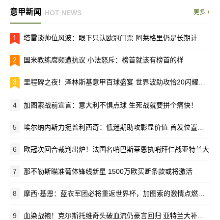
意甲新闻
HOT NEWS
更多 +
1
塔雷谈帅位风波：眼下只认欧冠门票 阿莱格里仍是长期计划核心
2
国米教练席频遭抗议 小法怒斥：榜首就该有榜首的样
3
里程碑之夜！泽林斯基意甲百球盛宴 世界波助攻恰20闪耀梅阿查
4
加图索战前宣言：意大利不惧点球 生死战就要拼个痛快！
5
埃尔纳内斯力挺普利西奇：低迷期助攻彰显价值 首发位置该留给他
6
欧冠次回合裁判出炉！法国名哨巴斯蒂恩执哨拜仁战亚特兰大
7
那不勒斯瞄准葡体锋线新星 1500万欧买断条款或将激活
8
摩西·基恩：蓝衣军团必将重返世界杯，加图索的激情点燃全队
9
血染战袍！克尔斯托维奇头破血流仍豪言回归 亚特兰大补时绝杀创奇迹