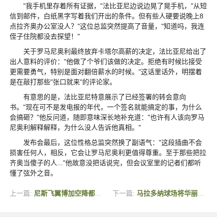
"我手机里存着所有证据，"法比亚尼边说边晃了晃手机，"从短
信到邮件，白纸黑字写着我们开出的条件。但有些人硬要说晚上8
点拉齐奥办公室没人？"这位总监突然提高了音量，"知道吗，我连
侄子住院都没去探望！"
关于罗马尼奥利最终放弃卡塔尔高薪的决定，法比亚尼给出了
出人意料的评价："他做了个爷们该做的决定。拒绝有时候比接受
更需要勇气，特别是面对翻倍薪水的时候。"这话里话外，明摆着
是在敲打那些"张口就来"的评论家。
有意思的是，法比亚尼特意展示了已经签署的转会意向
书。"现在可不是发电报的年代，一个签名就能搞定的事，为什么
会搞砸？"他反问道，随即意味深长地补充道："也许有人该向罗马
尼奥利解释解释，为什么没人告诉他真相。"
发布会最后，这位性格总监突然换了副语气："这段插曲不会
损害任何人，相反，它会让罗马尼奥利更值得尊重。至于那些把拉
齐奥当傻子的人..."他故意没把话说完，但会议室里的记者们都听
懂了弦外之音。
上一篇:
尼斯飞翼博加空降都灵 尤文租借锁定非洲快马
下一篇:
马拉多纳球场将华丽变身！那不勒斯官宣7.5万人扩容计划