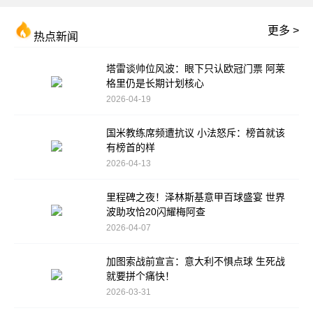
更多 >
热点新闻
塔雷谈帅位风波：眼下只认欧冠门票 阿莱
格里仍是长期计划核心
2026-04-19
国米教练席频遭抗议 小法怒斥：榜首就该
有榜首的样
2026-04-13
里程碑之夜！泽林斯基意甲百球盛宴 世界
波助攻恰20闪耀梅阿查
2026-04-07
加图索战前宣言：意大利不惧点球 生死战
就要拼个痛快！
2026-03-31