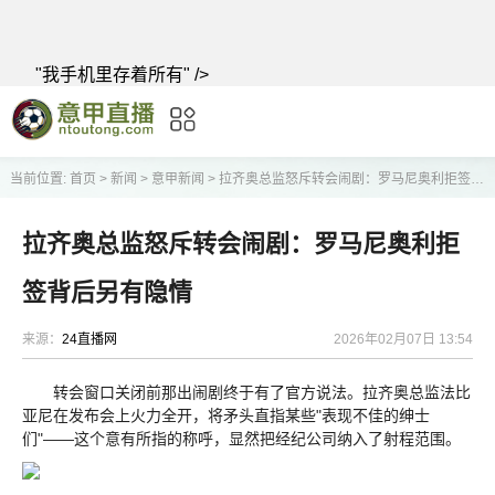
"我手机里存着所有" />
当前位置:
首页
>
新闻
>
意甲新闻
>
拉齐奥总监怒斥转会闹剧：罗马尼奥利拒签背后另有隐情
拉齐奥总监怒斥转会闹剧：罗马尼奥利拒
签背后另有隐情
来源：
24直播网
2026年02月07日 13:54
转会窗口关闭前那出闹剧终于有了官方说法。拉齐奥总监法比
亚尼在发布会上火力全开，将矛头直指某些"表现不佳的绅士
们"——这个意有所指的称呼，显然把经纪公司纳入了射程范围。