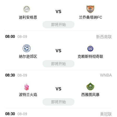
VS
迪利安格恩
兰乔桑塔纳FC
即将开始
08:00
08-09
新西南联
VS
纳尔逊郊区
克赖斯特彻奇联
即将开始
08:30
WNBA
08-09
VS
波特兰火焰
西雅图风暴
即将开始
08:30
08-09
美冠联