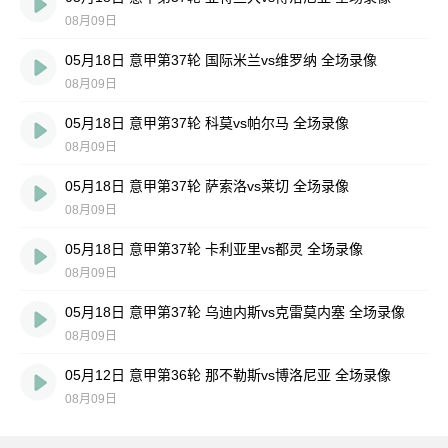
08月09日
05月18日 意甲第37轮 国际米兰vs维罗纳 全场录像
08月09日
05月18日 意甲第37轮 科莫vs帕尔马 全场录像
08月09日
05月18日 意甲第37轮 萨索洛vs莱切 全场录像
08月09日
05月18日 意甲第37轮 卡利亚里vs都灵 全场录像
08月09日
05月18日 意甲第37轮 乌迪内斯vs克雷莫内塞 全场录像
08月09日
05月12日 意甲第36轮 那不勒斯vs博洛尼亚 全场录像
08月09日