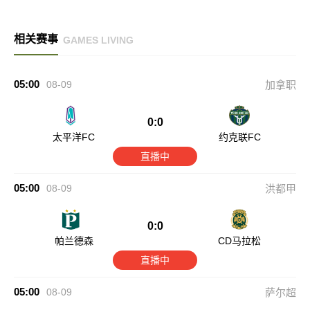
相关赛事
GAMES LIVING
05:00
08-09
加拿职
0:0
太平洋FC
约克联FC
直播中
05:00
08-09
洪都甲
0:0
帕兰德森
CD马拉松
直播中
05:00
08-09
萨尔超