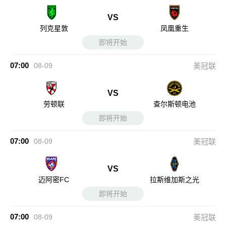
VS
列克星敦
凤凰重生
即将开始
07:00
08-09
美冠联
VS
劳顿联
查尔斯顿电池
即将开始
07:00
08-09
美冠联
VS
迈阿密FC
拉斯维加斯之光
即将开始
07:00
08-09
美冠联