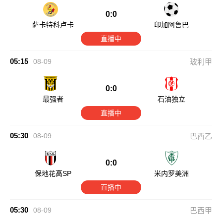
0:0
萨卡特科卢卡
印加阿鲁巴
直播中
05:15
08-09
玻利甲
0:0
最强者
石油独立
直播中
05:30
08-09
巴西乙
0:0
保地花高SP
米内罗美洲
直播中
05:30
08-09
巴西甲