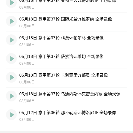
05月18日 意甲第37轮 亚特兰大vs博洛尼亚 全场录像
08月06日
05月18日 意甲第37轮 国际米兰vs维罗纳 全场录像
08月06日
05月18日 意甲第37轮 科莫vs帕尔马 全场录像
08月06日
05月18日 意甲第37轮 萨索洛vs莱切 全场录像
08月06日
05月18日 意甲第37轮 卡利亚里vs都灵 全场录像
08月06日
05月18日 意甲第37轮 乌迪内斯vs克雷莫内塞 全场录像
08月06日
05月12日 意甲第36轮 那不勒斯vs博洛尼亚 全场录像
08月06日