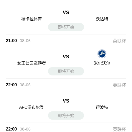
VS
穆卡拉体育
沃达特
即将开始
21:00
08-06
英联杯
VS
女王公园巡游者
米尔沃尔
即将开始
22:00
08-06
英联杯
VS
AFC温布尔登
纽波特
即将开始
22:00
08-06
英联杯