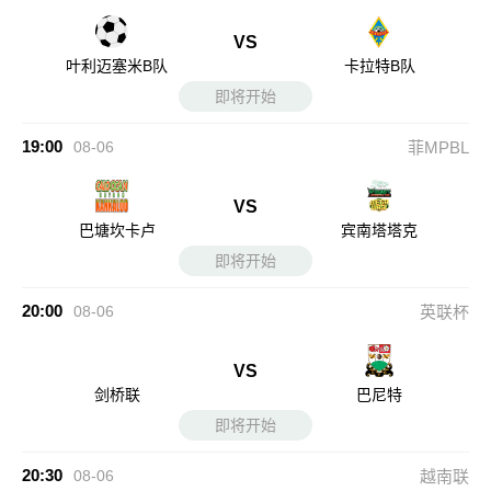
VS
叶利迈塞米B队
卡拉特B队
即将开始
19:00
08-06
菲MPBL
VS
巴塘坎卡卢
宾南塔塔克
即将开始
20:00
08-06
英联杯
VS
剑桥联
巴尼特
即将开始
20:30
08-06
越南联