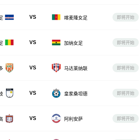
VS
即将开始
足
喀麦隆女足
VS
即将开始
足
加纳女足
VS
即将开始
多
马达莱纳联
VS
即将开始
技
皇家桑坦德
VS
即将开始
高
阿利安萨