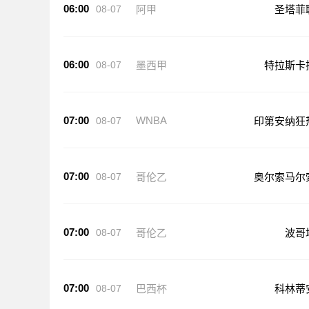
06:00
08-07
阿甲
圣塔菲
06:00
08-07
墨西甲
特拉斯卡
07:00
WNBA
08-07
印第安纳狂
07:00
08-07
哥伦乙
奥尔索马尔
07:00
08-07
哥伦乙
波哥
07:00
08-07
巴西杯
科林蒂