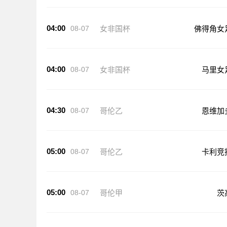
04:00
08-07
女非国杯
佛得角女
04:00
08-07
女非国杯
马里女
04:30
08-07
哥伦乙
恩维加
05:00
08-07
哥伦乙
卡利竞
05:00
08-07
哥伦甲
茨