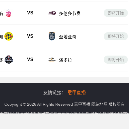
VS
即将开始
焰
多伦多节奏
VS
即将开始
洲
圣地亚哥
VS
即将开始
虾
潘多拉
友情链接：
意甲直播
Copyright © 2026 All Rights Reserved
意甲直播
网站地图
版权所有
观看在线直播高清回放,意甲在线观看高清直播无插件,意甲直播视频回放
播信号和视频内容，如有侵犯您的权益请联系我们，我们会第一时间处理