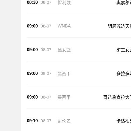
08:30
08-07
智利联
奥索尔
09:00
WNBA
08-07
明尼苏达天
09:00
08-07
墨女篮
矿工女
09:00
08-07
墨西甲
多拉多
09:00
08-07
墨西甲
哥达拿查拉大
09:10
08-07
哥伦乙
卡达根