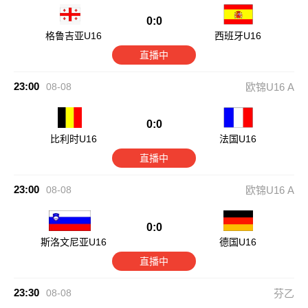
0:0
格鲁吉亚U16
西班牙U16
直播中
23:00
08-08
欧锦U16 A
0:0
比利时U16
法国U16
直播中
23:00
08-08
欧锦U16 A
0:0
斯洛文尼亚U16
德国U16
直播中
23:30
08-08
芬乙