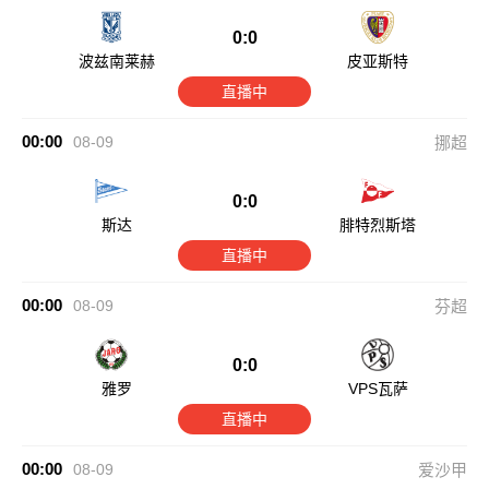
0:0
波兹南莱赫
皮亚斯特
直播中
00:00
08-09
挪超
0:0
斯达
腓特烈斯塔
直播中
00:00
08-09
芬超
0:0
雅罗
VPS瓦萨
直播中
00:00
08-09
爱沙甲