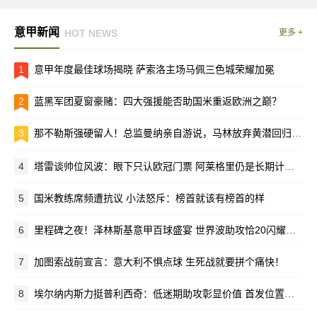
意甲新闻
HOT NEWS
更多 +
1
意甲年度最佳球场揭晓 萨索洛主场马佩三色城荣耀加冕
2
蓝黑军团夏窗豪赌：四大强援能否助国米重返欧洲之巅？
3
那不勒斯强硬留人！总监曼纳亲自游说，马林放弃黄潜回归母队
4
塔雷谈帅位风波：眼下只认欧冠门票 阿莱格里仍是长期计划核心
5
国米教练席频遭抗议 小法怒斥：榜首就该有榜首的样
6
里程碑之夜！泽林斯基意甲百球盛宴 世界波助攻恰20闪耀梅阿查
7
加图索战前宣言：意大利不惧点球 生死战就要拼个痛快！
8
埃尔纳内斯力挺普利西奇：低迷期助攻彰显价值 首发位置该留给他