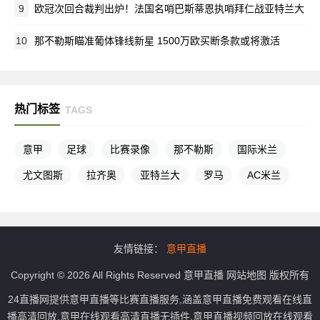
9
欧冠次回合裁判出炉！法国名哨巴斯蒂恩执哨拜仁战亚特兰大
10
那不勒斯瞄准葡体锋线新星 1500万欧买断条款或将激活
热门标签
TAGS
意甲
足球
比赛录像
那不勒斯
国际米兰
尤文图斯
拉齐奥
亚特兰大
罗马
AC米兰
友情链接：
意甲直播
Copyright © 2026 All Rights Reserved
意甲直播
网站地图
版权所有
24直播网提供意甲直播等比赛直播服务,涵盖意甲直播免费观看在线直
播高清回放,意甲在线观看高清直播无插件,意甲直播视频回放在线观看