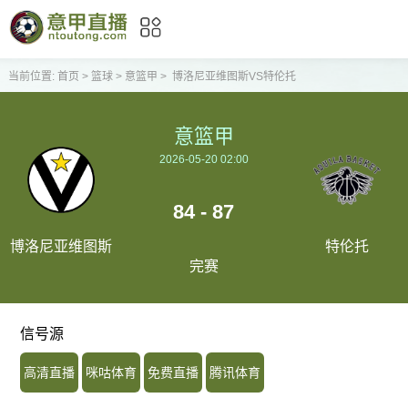
当前位置:
首页
>
篮球
>
意篮甲
>
博洛尼亚维图斯VS特伦托
意篮甲
2026-05-20 02:00
84 - 87
博洛尼亚维图斯
特伦托
完赛
信号源
高清直播
咪咕体育
免费直播
腾讯体育