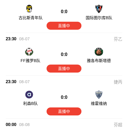
0:0
古比斯青年队
国际图尔库B队
直播中
23:30
08-07
芬乙
0:0
FF雅罗B队
雅各布斯塔德
直播中
23:30
08-07
捷丙
0:0
利森B队
维霍维纳
直播中
00:00
08-08
芬超