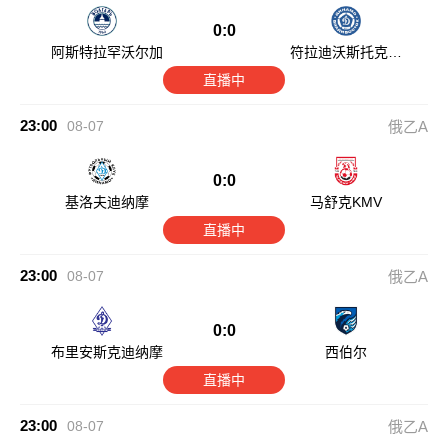
0:0
阿斯特拉罕沃尔加
符拉迪沃斯托克迪
那摩
直播中
23:00
08-07
俄乙A
0:0
基洛夫迪纳摩
马舒克KMV
直播中
23:00
08-07
俄乙A
0:0
布里安斯克迪纳摩
西伯尔
直播中
23:00
08-07
俄乙A